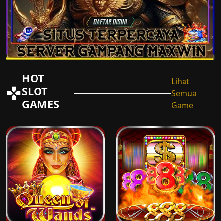
HOT
Lihat
SLOT
Semua
GAMES
Game