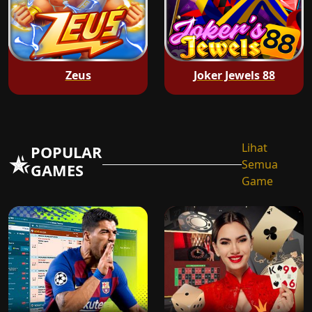
Zeus
Joker Jewels 88
Lihat
POPULAR
Semua
GAMES
Game